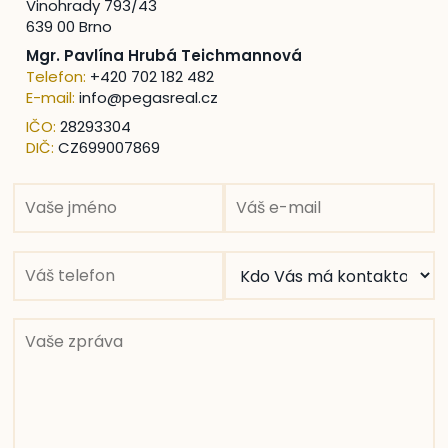
Vinohrady 793/43
639 00 Brno
Mgr. Pavlína Hrubá Teichmannová
Telefon:
+420 702 182 482
E-mail:
info@pegasreal.cz
IČO:
28293304
DIČ:
CZ699007869