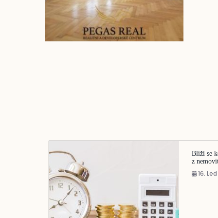
Blíží se 
z nemovi
16. Le