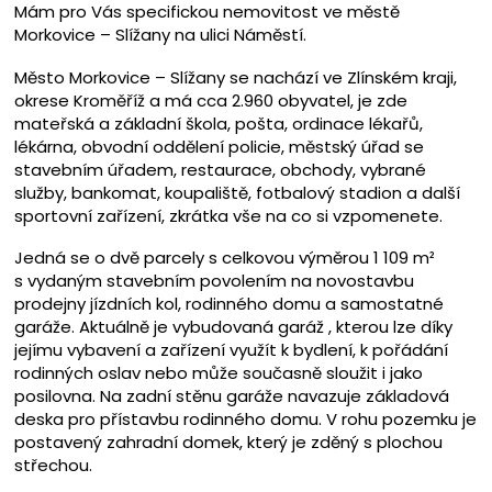
Mám pro Vás specifickou nemovitost ve městě
Morkovice – Slížany na ulici Náměstí.
Město Morkovice – Slížany se nachází ve Zlínském kraji,
okrese Kroměříž a má cca 2.960 obyvatel, je zde
mateřská a základní škola, pošta, ordinace lékařů,
lékárna, obvodní oddělení policie, městský úřad se
stavebním úřadem, restaurace, obchody, vybrané
služby, bankomat, koupaliště, fotbalový stadion a další
sportovní zařízení, zkrátka vše na co si vzpomenete.
Jedná se o dvě parcely s celkovou výměrou 1 109 m²
s vydaným stavebním povolením na novostavbu
prodejny jízdních kol, rodinného domu a samostatné
garáže. Aktuálně je vybudovaná garáž , kterou lze díky
jejímu vybavení a zařízení využít k bydlení, k pořádání
rodinných oslav nebo může současně sloužit i jako
posilovna. Na zadní stěnu garáže navazuje základová
deska pro přístavbu rodinného domu. V rohu pozemku je
postavený zahradní domek, který je zděný s plochou
střechou.