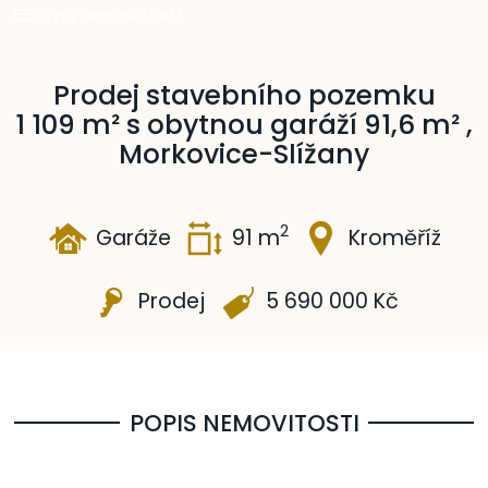
Výpis nemovitostí
Prodej stavebního pozemku
1 109 m² s obytnou garáží 91,6 m² ,
Morkovice-Slížany
2
Garáže
91 m
Kroměříž
Prodej
5 690 000 Kč
POPIS NEMOVITOSTI