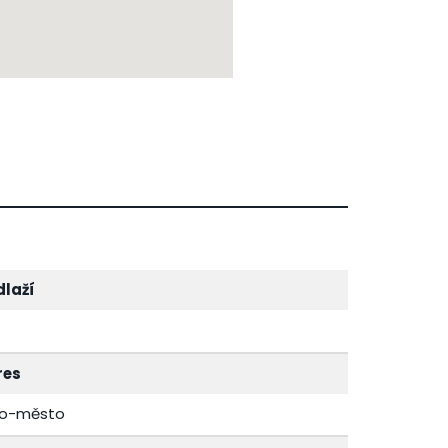
dlaží
res
no-město