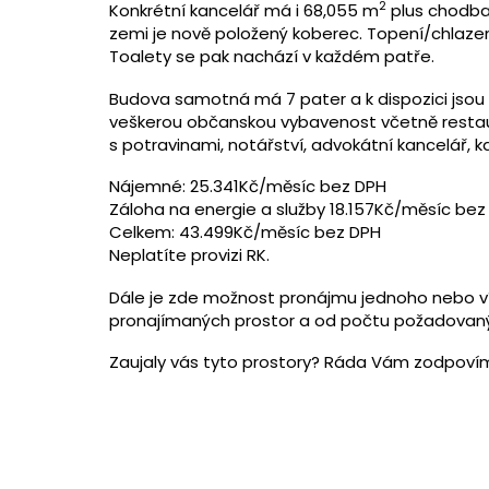
2
Konkrétní kancelář má i 68,055 m
plus chodba
zemi je nově položený koberec. Topení/chlazen
Toalety se pak nachází v každém patře.
Budova samotná má 7 pater a k dispozici jsou 
veškerou občanskou vybavenost včetně restau
s potravinami, notářství, advokátní kancelář, ka
Nájemné: 25.341Kč/měsíc bez DPH
Záloha na energie a služby 18.157Kč/měsíc bez
Celkem: 43.499Kč/měsíc bez DPH
Neplatíte provizi RK.
Dále je zde možnost pronájmu jednoho nebo víc
pronajímaných prostor a od počtu požadovaný
Zaujaly vás tyto prostory? Ráda Vám zodpoví