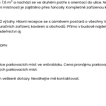
2
 7,6 m
a nachází se ve druhém patře s orientací do ulice. N
í místnosti je zajištěno přes fancoily. Kompletně zařízenou
2 výtahy. Hlavní recepce se s úsměvem postará o všechny Vaš
račních zařízení, kaváren a obchodů. Přímo v budově najde
deřnictví aj.
 DPH
e parkovacích míst ve vnitrobloku. Cena pronájmu parkovací
ch parkovacích míst.
m veškeré dotazy. Neváhejte mě kontaktovat.